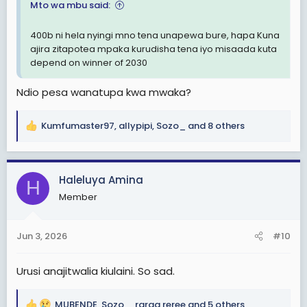
Mto wa mbu said:
400b ni hela nyingi mno tena unapewa bure, hapa Kuna
ajira zitapotea mpaka kurudisha tena iyo misaada kuta
depend on winner of 2030
Ndio pesa wanatupa kwa mwaka?
Kumfumaster97
,
allypipi
,
Sozo_
and 8 others
R
e
a
c
Haleluya Amina
H
t
Member
i
o
n
Jun 3, 2026
#10
s
:
Urusi anajitwalia kiulaini. So sad.
MUBENDE
,
Sozo_
,
raraa reree
and 5 others