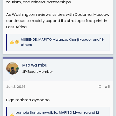
tourism, and mineral partnerships.
As Washington reviews its ties with Dodoma, Moscow
continues to rapidly expand its strategic footprint in
East Africa.
MUBENDE
,
MAPITO Mwanza
,
Khanji kapoor
and 19
R
others
e
a
c
Mto wa mbu
t
i
JF-Expert Member
o
n
s
Jun 3, 2026
#5
:
Piga makima ayooooo
pamoja Santa
,
mwaibile
,
MAPITO Mwanza
and 12