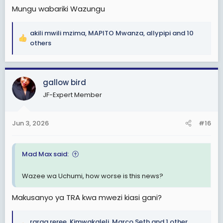
Mungu wabariki Wazungu
akili mwili mzima
,
MAPITO Mwanza
,
allypipi
and 10
R
others
e
a
c
gallow bird
t
i
JF-Expert Member
o
n
s
Jun 3, 2026
#16
:
Mad Max said:
Wazee wa Uchumi, how worse is this news?
Makusanyo ya TRA kwa mwezi kiasi gani?
raraa reree
,
Kimwakaleli
,
Marco Seth
and 1 other