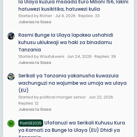
la Ulaya kuzuia msaada Euro Milioni 156, lakini
hatuwezi kusikitika, hatuwezi kulia
Started by Richer
Jul 9, 2026
Replies: 33
Jukwaa la Siasa
Rasmi Bunge la Ulaya lapokea ushahidi
kuhusu ukiukwaji wa haki za binadamu
Tanzania
Started by Waufukweni
Jun 24, 2026
Replies: 39
Jukwaa la Siasa
Serikali ya Tanzania yakanusha kuwazuia
wachunguzi na wajumbe wa umoja wa ulaya
(EU)
Started by political monger senior
Jun 22, 2026
Replies: 12
Jukwaa la Siasa
Ufafanuzi wa Serikali Kuhusu Kura
PostGE2025
M
ya Kamati za Bunge la Ulaya (EU) Dhidi ya