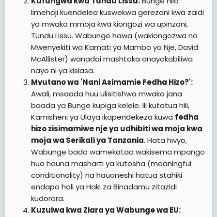
Kufungwa kwa Tundu Lissu:
Bunge hilo
limehoji kuendelea kuswekwa gerezani kwa zaidi
ya mwaka mmoja kwa kiongozi wa upinzani,
Tundu Lissu. Wabunge hawa (wakiongozwa na
Mwenyekiti wa Kamati ya Mambo ya Nje, David
McAllister) wanadai mashtaka anayokabiliwa
nayo ni ya kisiasa.
Mvutano wa 'Nani Asimamie Fedha Hizo?':
Awali, msaada huu ulisitishwa mwaka jana
baada ya Bunge kupiga kelele. Ili kutatua hili,
Kamisheni ya Ulaya ikapendekeza kuwa
fedha
hizo zisimamiwe nje ya udhibiti wa moja kwa
moja wa Serikali ya Tanzania
. Hata hivyo,
Wabunge bado wamekataa wakisema mpango
huo hauna masharti ya kutosha (meaningful
conditionality) na hauoneshi hatua stahiki
endapo hali ya Haki za Binadamu zitazidi
kudorora.
Kuzuiwa kwa Ziara ya Wabunge wa EU: