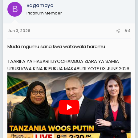
c
Bagamoyo
B
t
Platinum Member
i
o
n
Jun 3, 2026
#4
s
:
Muda mgumu sana kwa watawala haramu
TAARIFA YA HABARI ILIYOCHAMBUA ZIARA YA SAMIA
URUSI KWA KINA IKIFUKUA MAKABURI YOTE 03 JUNE 2026