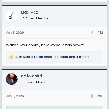
e
a
c
Mad Max
t
JF-Expert Member
i
o
n
Jun 3, 2026
#12
s
:
Wazee wa Uchumi, how worse is this news?
Bush Dokta
,
raraa reree
,
leo dada
and 4 others
R
e
a
c
gallow bird
t
JF-Expert Member
i
o
n
Jun 3, 2026
#13
s
: