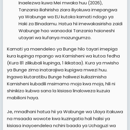
Inaelezwa kuwa Mei mwaka huu (2026),
Tanzania iliahirisha ziara iliyokuwa imepangwa
ya Wabunge wa EU kutoka kamati ndogo ya
Haki za Binadamu. Hatua hii imewakasirisha zaidi
Wabunge hao wanaodai Tanzania haioneshi
utayari wa kufanya mazungumzo.
Kamati ya maendeleo ya Bunge hilo tayari imepiga
kura kupinga mpango wa Kamisheni wa kutoa fedha
(Kura 81 zilikubali kupinga, 1 ikikataa). Kura ya mwisho
ya Bunge zima inatarajiwa kupigwa mwezi huu.
Ingawa kiutaratibu Bunge haliwezi kuilazimisha
Kamisheni kubadili msimamo moja kwa moja, hili ni
shinikizo kubwa sana la kisiasa linaloweza kuzuia
mabilioni haya.
Je, mnadhani hatua hii ya Wabunge wa Ulaya itakuwa
na msaada wowote kwa kuzingatia hali halisi ya
kisiasa inayoendelea nchini baada ya Uchaguzi wa