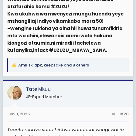
atafurahia kama #ZUZU!
Kwa ukubwa wa mwenyezi mungu huenda yeye
mshangiliaji ndiyo vikamkaba mara 50!
-Wengine tukiona ya aina hii huwa tunamfikiria
mtu wa chini,elewa rais aumii wala hakuna
kiongozi ataumia,ni miradi itachelewa
kufanyika,infact #UZUZU_MBAYA_SANA.
Amir sk
,
apk
,
keepsake
and 8 others
R
e
a
c
Tate Mkuu
t
JF-Expert Member
i
o
n
Jun 3, 2026
#20
s
:
Taarifa mbaya sana hii kwa wananchi wengi wasio