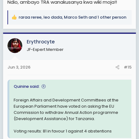
Ndio, ambayo TRA wanakusanya kwa wiki moja!!
raraa reree
,
leo dada
,
Marco Seth
and 1 other person
R
e
a
c
Erythrocyte
t
JF-Expert Member
i
o
n
Jun 3, 2026
#15
s
:
Quinine said:
Foreign Affairs and Development Committees at the
European Parliament have voted on asking the EU
Commission to withdraw Annual Action programme
(Development Assistance) for Tanzania.
Voting results: 81 in favour 1 against 4 abstentions