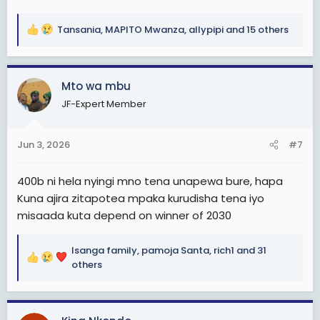
Tansania
,
MAPITO Mwanza
,
allypipi
and 15 others
R
e
a
c
Mto wa mbu
t
JF-Expert Member
i
o
n
Jun 3, 2026
#7
s
:
400b ni hela nyingi mno tena unapewa bure, hapa
Kuna ajira zitapotea mpaka kurudisha tena iyo
misaada kuta depend on winner of 2030
Isanga family
,
pamoja Santa
,
rich1
and 31
R
others
e
a
c