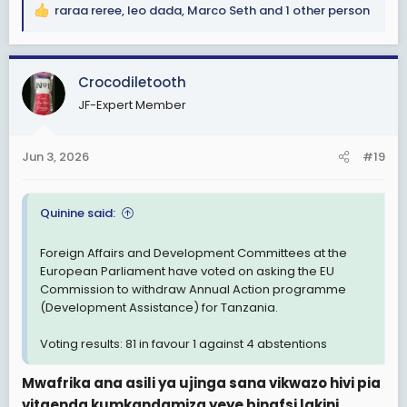
raraa reree
,
leo dada
,
Marco Seth
and 1 other person
R
e
a
c
Crocodiletooth
t
JF-Expert Member
i
o
n
Jun 3, 2026
#19
s
:
Quinine said:
Foreign Affairs and Development Committees at the
European Parliament have voted on asking the EU
Commission to withdraw Annual Action programme
(Development Assistance) for Tanzania.
Voting results: 81 in favour 1 against 4 abstentions
Mwafrika ana asili ya ujinga sana vikwazo hivi pia
vitaenda kumkandamiza yeye binafsi lakini