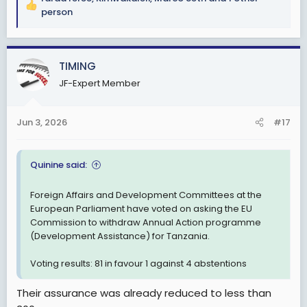
R
person
e
a
c
TIMING
t
i
JF-Expert Member
o
n
s
Jun 3, 2026
#17
:
Quinine said:
Foreign Affairs and Development Committees at the
European Parliament have voted on asking the EU
Commission to withdraw Annual Action programme
(Development Assistance) for Tanzania.
Voting results: 81 in favour 1 against 4 abstentions
Their assurance was already reduced to less than