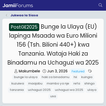
Jukwaa la Siasa
Bunge la Ulaya (EU)
PostGE2025
lapinga Msaada wa Euro Milioni
156 (Tsh. Bilioni 440+) kwa
Tanzania. Wataja Haki za
Binadamu na Uchaguzi wa 2025
T
S
T
Makumbele
Jun 3, 2026
Featured
h
t
a
bunge la ulaya
haki za binadamu
hii
kuingia
r
a
g
kuzuiwa
maajabu
mambo ya nje
refa
shingo
e
r
s
tanzania
uchaguzi 2025
uchaguzi wa 2025
ulaya
a
t
usa
d
d
s
a