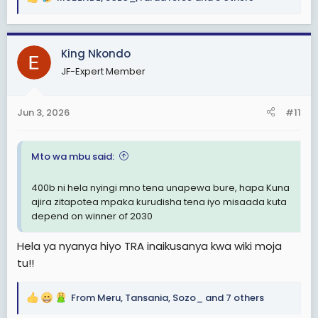
R
e
a
c
King Nkondo
t
JF-Expert Member
i
o
n
Jun 3, 2026
#11
s
:
Mto wa mbu said:
400b ni hela nyingi mno tena unapewa bure, hapa Kuna
ajira zitapotea mpaka kurudisha tena iyo misaada kuta
depend on winner of 2030
Hela ya nyanya hiyo TRA inaikusanya kwa wiki moja
tu!!
From Meru
,
Tansania
,
Sozo_
and 7 others
R