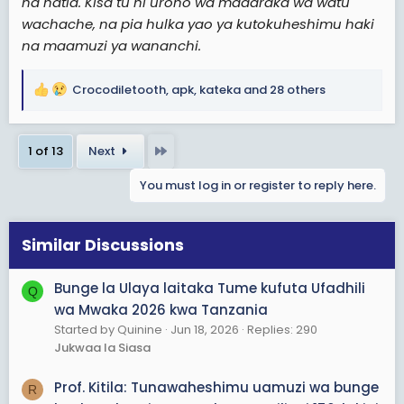
na hatia. Kisa tu ni uroho wa madaraka wa watu
wachache, na pia hulka yao ya kutokuheshimu haki
na maamuzi ya wananchi.
Crocodiletooth
,
apk
,
kateka
and 28 others
R
e
a
Last
1 of 13
Next
c
t
You must log in or register to reply here.
i
o
n
s
Similar Discussions
:
Bunge la Ulaya laitaka Tume kufuta Ufadhili
Q
wa Mwaka 2026 kwa Tanzania
Started by Quinine
Jun 18, 2026
Replies: 290
Jukwaa la Siasa
Prof. Kitila: Tunawaheshimu uamuzi wa bunge
R