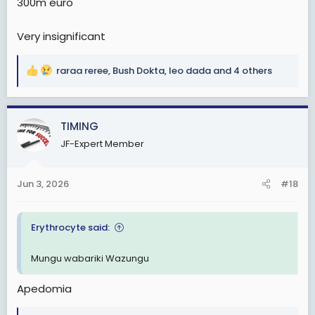
300m euro
Very insignificant
raraa reree
,
Bush Dokta
,
leo dada
and 4 others
R
e
a
c
TIMING
t
JF-Expert Member
i
o
n
Jun 3, 2026
#18
s
:
Erythrocyte said:
Mungu wabariki Wazungu
Apedomia