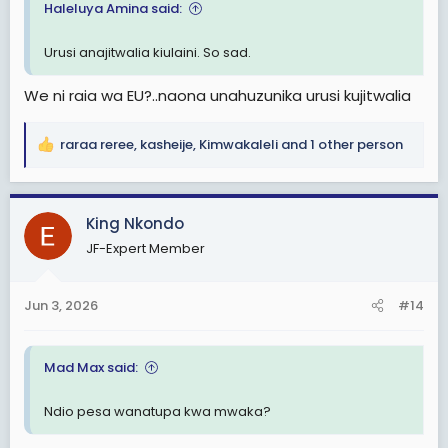
Haleluya Amina said:
Urusi anajitwalia kiulaini. So sad.
We ni raia wa EU?..naona unahuzunika urusi kujitwalia
raraa reree
,
kasheije
,
Kimwakaleli
and 1 other person
R
e
a
c
King Nkondo
t
JF-Expert Member
i
o
n
Jun 3, 2026
#14
s
:
Mad Max said:
Ndio pesa wanatupa kwa mwaka?