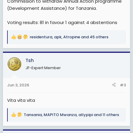
Commission to withdraw Annual Action programme
(Development Assistance) for Tanzania.
Voting results: 81 in favour 1 against 4 abstentions
residentura
,
apk
,
Atropine
and 45 others
R
e
a
c
Tsh
t
JF-Expert Member
i
o
n
Jun 3, 2026
#3
s
:
Vita vita vita
Tansania
,
MAPITO Mwanza
,
allypipi
and 11 others
R
e
a