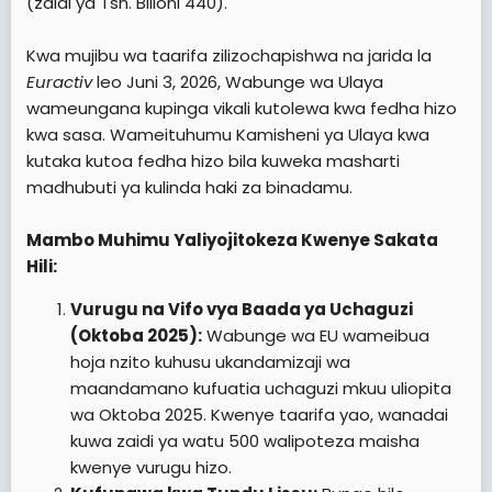
(zaidi ya Tsh. Bilioni 440).
Kwa mujibu wa taarifa zilizochapishwa na jarida la
Euractiv
leo Juni 3, 2026, Wabunge wa Ulaya
wameungana kupinga vikali kutolewa kwa fedha hizo
kwa sasa. Wameituhumu Kamisheni ya Ulaya kwa
kutaka kutoa fedha hizo bila kuweka masharti
madhubuti ya kulinda haki za binadamu.
Mambo Muhimu Yaliyojitokeza Kwenye Sakata
Hili:
Vurugu na Vifo vya Baada ya Uchaguzi
(Oktoba 2025):
Wabunge wa EU wameibua
hoja nzito kuhusu ukandamizaji wa
maandamano kufuatia uchaguzi mkuu uliopita
wa Oktoba 2025. Kwenye taarifa yao, wanadai
kuwa zaidi ya watu 500 walipoteza maisha
kwenye vurugu hizo.