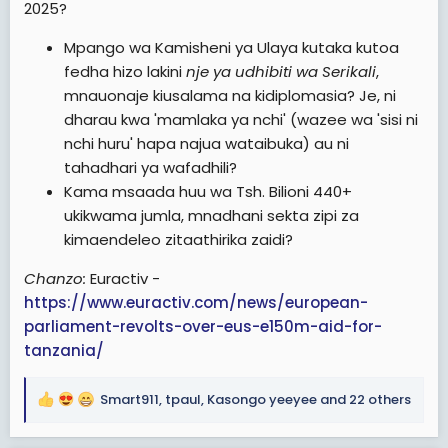
2025?
Mpango wa Kamisheni ya Ulaya kutaka kutoa
fedha hizo lakini
nje ya udhibiti wa Serikali
,
mnauonaje kiusalama na kidiplomasia? Je, ni
dharau kwa 'mamlaka ya nchi' (wazee wa 'sisi ni
nchi huru' hapa najua wataibuka) au ni
tahadhari ya wafadhili?
Kama msaada huu wa Tsh. Bilioni 440+
ukikwama jumla, mnadhani sekta zipi za
kimaendeleo zitaathirika zaidi?
Chanzo:
Euractiv -
https://www.euractiv.com/news/european-
parliament-revolts-over-eus-e150m-aid-for-
tanzania/
Smart911
,
tpaul
,
Kasongo yeeyee
and 22 others
R
e
a