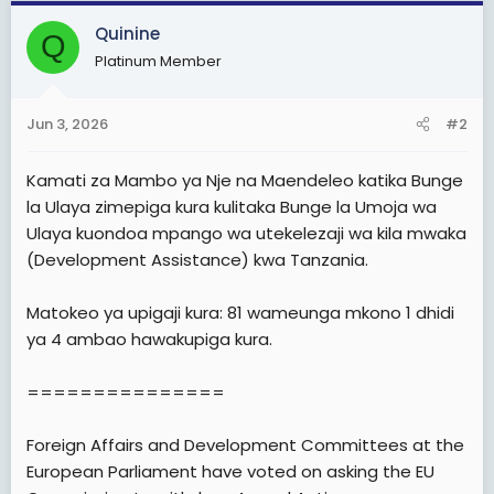
c
Quinine
Q
t
Platinum Member
i
o
n
Jun 3, 2026
#2
s
:
Kamati za Mambo ya Nje na Maendeleo katika Bunge
la Ulaya zimepiga kura kulitaka Bunge la Umoja wa
Ulaya kuondoa mpango wa utekelezaji wa kila mwaka
(Development Assistance) kwa Tanzania.
Matokeo ya upigaji kura: 81 wameunga mkono 1 dhidi
ya 4 ambao hawakupiga kura.
===============
Foreign Affairs and Development Committees at the
European Parliament have voted on asking the EU