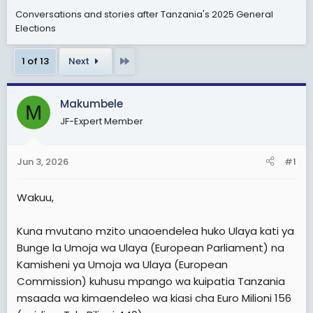
t
t
Conversations and stories after Tanzania's 2025 General
Elections
a
e
r
Last
1 of 13
Next
t
e
r
Makumbele
M
JF-Expert Member
Jun 3, 2026
#1
Wakuu,
Kuna mvutano mzito unaoendelea huko Ulaya kati ya
Bunge la Umoja wa Ulaya (European Parliament) na
Kamisheni ya Umoja wa Ulaya (European
Commission) kuhusu mpango wa kuipatia Tanzania
msaada wa kimaendeleo wa kiasi cha Euro Milioni 156