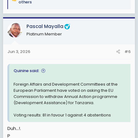
R
others
e
a
c
Pascal Mayalla
t
i
Platinum Member
o
n
s
Jun 3, 2026
#6
:
Quinine said:
Foreign Affairs and Development Committees at the
European Parliament have voted on asking the EU
Commission to withdraw Annual Action programme
(Development Assistance) for Tanzania.
Voting results: 81 in favour 1 against 4 abstentions
Duh...!.
P