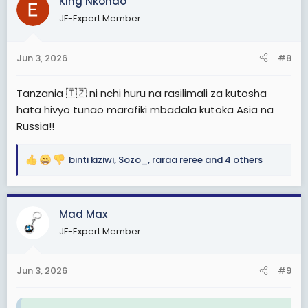
King Nkondo
t
i
JF-Expert Member
o
n
s
Jun 3, 2026
#8
:
Tanzania 🇹🇿 ni nchi huru na rasilimali za kutosha
hata hivyo tunao marafiki mbadala kutoka Asia na
Russia!!
binti kiziwi
,
Sozo_
,
raraa reree
and 4 others
R
e
a
c
Mad Max
t
JF-Expert Member
i
o
n
Jun 3, 2026
#9
s
: