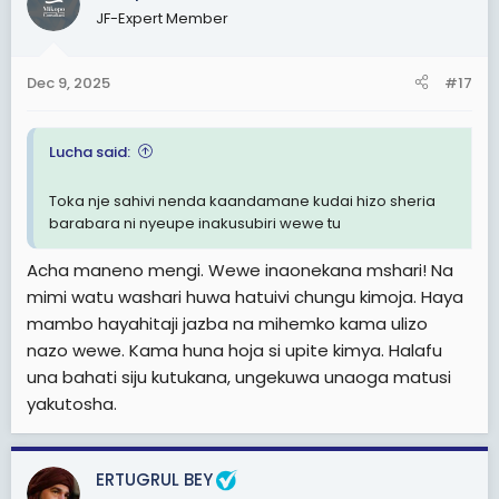
t
JF-Expert Member
kutoa hasira zao.
i
o
Tunakosea kuona kwamba mtunga katiba alikosea;
n
Dec 9, 2025
#17
maandamano ni haki, na ni wajibu yawekewe sheria
s
rasmi na miongozo.
:
Lucha said:
Wenu
MC
Toka nje sahivi nenda kaandamane kudai hizo sheria
barabara ni nyeupe inakusubiri wewe tu
Acha maneno mengi. Wewe inaonekana mshari! Na
mimi watu washari huwa hatuivi chungu kimoja. Haya
mambo hayahitaji jazba na mihemko kama ulizo
nazo wewe. Kama huna hoja si upite kimya. Halafu
una bahati siju kutukana, ungekuwa unaoga matusi
yakutosha.
ERTUGRUL BEY