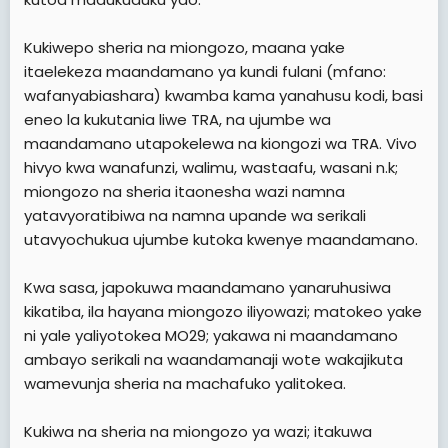
Kukiwepo sheria na miongozo, maana yake
itaelekeza maandamano ya kundi fulani (mfano:
wafanyabiashara) kwamba kama yanahusu kodi, basi
eneo la kukutania liwe TRA, na ujumbe wa
maandamano utapokelewa na kiongozi wa TRA. Vivo
hivyo kwa wanafunzi, walimu, wastaafu, wasani n.k;
miongozo na sheria itaonesha wazi namna
yatavyoratibiwa na namna upande wa serikali
utavyochukua ujumbe kutoka kwenye maandamano.
Kwa sasa, japokuwa maandamano yanaruhusiwa
kikatiba, ila hayana miongozo iliyowazi; matokeo yake
ni yale yaliyotokea MO29; yakawa ni maandamano
ambayo serikali na waandamanaji wote wakajikuta
wamevunja sheria na machafuko yalitokea.
Kukiwa na sheria na miongozo ya wazi; itakuwa