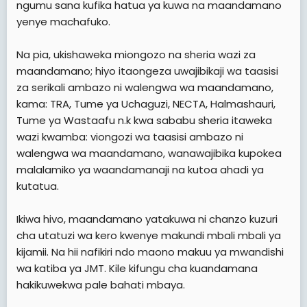
ngumu sana kufika hatua ya kuwa na maandamano
yenye machafuko.
Na pia, ukishaweka miongozo na sheria wazi za
maandamano; hiyo itaongeza uwajibikaji wa taasisi
za serikali ambazo ni walengwa wa maandamano,
kama: TRA, Tume ya Uchaguzi, NECTA, Halmashauri,
Tume ya Wastaafu n.k kwa sababu sheria itaweka
wazi kwamba: viongozi wa taasisi ambazo ni
walengwa wa maandamano, wanawajibika kupokea
malalamiko ya waandamanaji na kutoa ahadi ya
kutatua.
Ikiwa hivo, maandamano yatakuwa ni chanzo kuzuri
cha utatuzi wa kero kwenye makundi mbali mbali ya
kijamii. Na hii nafikiri ndo maono makuu ya mwandishi
wa katiba ya JMT. Kile kifungu cha kuandamana
hakikuwekwa pale bahati mbaya.