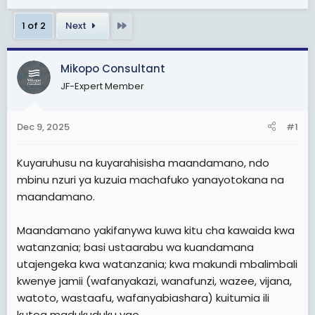
t
t
Last
1 of 2
Next
a
e
r
t
Mikopo Consultant
e
JF-Expert Member
r
Dec 9, 2025
#1
Kuyaruhusu na kuyarahisisha maandamano, ndo
mbinu nzuri ya kuzuia machafuko yanayotokana na
maandamano.
Maandamano yakifanywa kuwa kitu cha kawaida kwa
watanzania; basi ustaarabu wa kuandamana
utajengeka kwa watanzania; kwa makundi mbalimbali
kwenye jamii (wafanyakazi, wanafunzi, wazee, vijana,
watoto, wastaafu, wafanyabiashara) kuitumia ili
kutoa madukuduku yao.