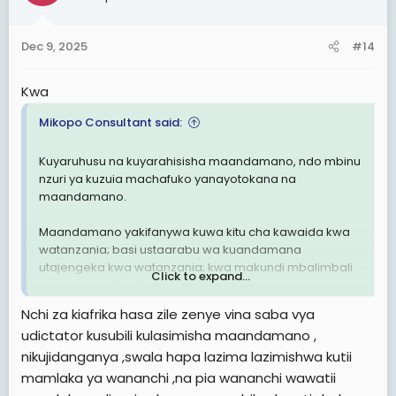
Dec 9, 2025
#14
Kwa
Mikopo Consultant said:
Kuyaruhusu na kuyarahisisha maandamano, ndo mbinu
nzuri ya kuzuia machafuko yanayotokana na
maandamano.
Maandamano yakifanywa kuwa kitu cha kawaida kwa
watanzania; basi ustaarabu wa kuandamana
utajengeka kwa watanzania; kwa makundi mbalimbali
Click to expand...
kwenye jamii (wafanyakazi, wanafunzi, wazee, vijana,
watoto, wastaafu, wafanyabiashara) kuitumia ili kutoa
Nchi za kiafrika hasa zile zenye vina saba vya
madukuduku yao.
udictator kusubili kulasimisha maandamano ,
nikujidanganya ,swala hapa lazima lazimishwa kutii
Kukiwepo sheria na miongozo, maana yake itaelekeza
maandamano ya kundi fulani (mfano:
mamlaka ya wananchi ,na pia wananchi wawatii
wafanyabiashara) kwamba kama yanahusu kodi, basi