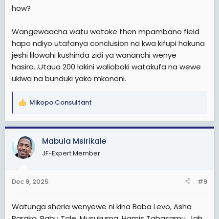
kuwadhibiti vijana milioni 70 wenye jazba, madukuduku
how?
na hasira ya kunyimwa haki ya kuandamana.
Wangewaacha watu watoke then mpambano field
hapo ndiyo utafanya conclusion na kwa kifupi hakuna
jeshi lilowahi kushinda zidi ya wananchi wenye
hasira...Utaua 200 lakini waliobaki watakufa na wewe
ukiwa na bunduki yako mkononi.
Mikopo Consultant
R
e
a
c
Mabula Msirikale
t
JF-Expert Member
i
o
n
Dec 9, 2025
#9
s
:
Watunga sheria wenyewe ni kina Baba Levo, Asha
Baraka, Babu Tale, Musukuma, Hamis Tabasamu, Jah