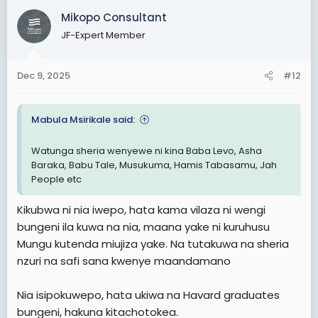
c
Mikopo Consultant
t
JF-Expert Member
i
o
n
Dec 9, 2025
#12
s
:
Mabula Msirikale said:
Watunga sheria wenyewe ni kina Baba Levo, Asha
Baraka, Babu Tale, Musukuma, Hamis Tabasamu, Jah
People etc
Kikubwa ni nia iwepo, hata kama vilaza ni wengi
bungeni ila kuwa na nia, maana yake ni kuruhusu
Mungu kutenda miujiza yake. Na tutakuwa na sheria
nzuri na safi sana kwenye maandamano
Nia isipokuwepo, hata ukiwa na Havard graduates
bungeni, hakuna kitachotokea.