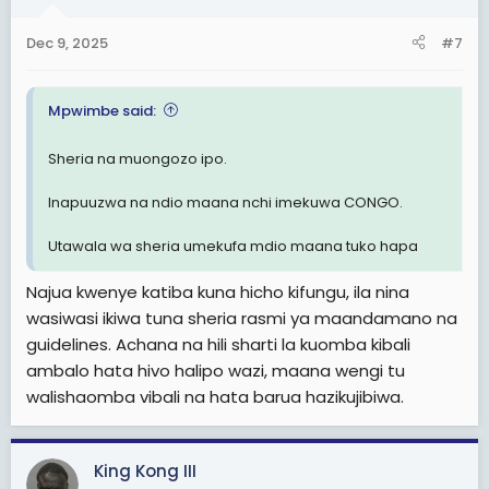
Dec 9, 2025
#7
Mpwimbe said:
Sheria na muongozo ipo.
Inapuuzwa na ndio maana nchi imekuwa CONGO.
Utawala wa sheria umekufa mdio maana tuko hapa
Najua kwenye katiba kuna hicho kifungu, ila nina
wasiwasi ikiwa tuna sheria rasmi ya maandamano na
guidelines. Achana na hili sharti la kuomba kibali
ambalo hata hivo halipo wazi, maana wengi tu
walishaomba vibali na hata barua hazikujibiwa.
King Kong III