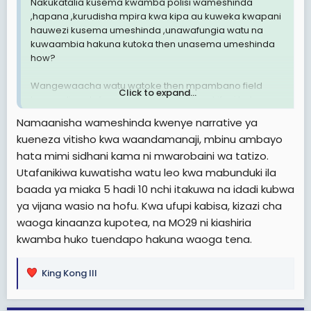
Nakukatalia kusema kwamba polisi wameshinda
,hapana ,kurudisha mpira kwa kipa au kuweka kwapani
hauwezi kusema umeshinda ,unawafungia watu na
kuwaambia hakuna kutoka then unasema umeshinda
how?
Wangewaacha watu watoke then mpambano field
Click to expand...
hapo ndiyo utafanya conclusion na kwa kifupi hakuna
jeshi lilowahi kushinda zidi ya wananchi wenye
Namaanisha wameshinda kwenye narrative ya
hasira...Utaua 200 lakini waliobaki watakufa na wewe
kueneza vitisho kwa waandamanaji, mbinu ambayo
ukiwa na bunduki yako mkononi.
hata mimi sidhani kama ni mwarobaini wa tatizo.
Utafanikiwa kuwatisha watu leo kwa mabunduki ila
baada ya miaka 5 hadi 10 nchi itakuwa na idadi kubwa
ya vijana wasio na hofu. Kwa ufupi kabisa, kizazi cha
waoga kinaanza kupotea, na MO29 ni kiashiria
kwamba huko tuendapo hakuna waoga tena.
King Kong III
R
e
a