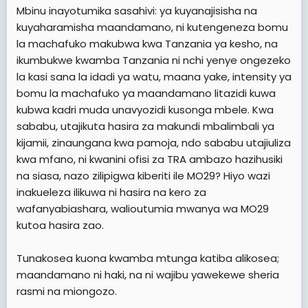
Mbinu inayotumika sasahivi: ya kuyanajisisha na
kuyaharamisha maandamano, ni kutengeneza bomu
la machafuko makubwa kwa Tanzania ya kesho, na
ikumbukwe kwamba Tanzania ni nchi yenye ongezeko
la kasi sana la idadi ya watu, maana yake, intensity ya
bomu la machafuko ya maandamano litazidi kuwa
kubwa kadri muda unavyozidi kusonga mbele. Kwa
sababu, utajikuta hasira za makundi mbalimbali ya
kijamii, zinaungana kwa pamoja, ndo sababu utajiuliza
kwa mfano, ni kwanini ofisi za TRA ambazo hazihusiki
na siasa, nazo zilipigwa kiberiti ile MO29? Hiyo wazi
inakueleza ilikuwa ni hasira na kero za
wafanyabiashara, walioutumia mwanya wa MO29
kutoa hasira zao.
Tunakosea kuona kwamba mtunga katiba alikosea;
maandamano ni haki, na ni wajibu yawekewe sheria
rasmi na miongozo.