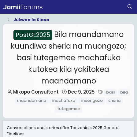
Jukwaa la Siasa
Bila maandamano
PostGE2025
kuundiwa sheria na muongozo;
basi tutegemee machafuko
kutokea kila yakitokea
maandamano
T
S
T
Mikopo Consultant
Dec 9, 2025
basi
bila
h
t
a
maandamano
machafuko
muongozo
sheria
r
a
g
tutegemee
e
r
s
a
t
Conversations and stories after Tanzania's 2025 General
d
d
Elections
s
a