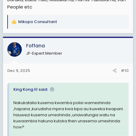
People etc
Mikopo Consultant
R
e
a
c
Foffana
t
JF-Expert Member
i
o
n
Dec 9, 2025
#10
s
:
King Kong III said:
Nakukatalia kusema kwamba polisi wameshinda
,hapana ,kurudisha mpira kwa kipa au kuweka kwapani
hauwezi kusema umeshinda ,unawafungia watu na
kuwaambia hakuna kutoka then unasema umeshinda
how?