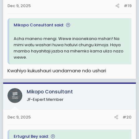
n
Dec 9, 2025
#19
s
:
Mikopo Consultant said:
Acha maneno mengi. Wewe inaonekana mshari! Na
mimi watu washari huwa hatuivi chungu kimoja. Haya
mambo hayahitaji jazba na mihemko kama ulizo nazo
wewe.
Kwahiyo kukushauri uandamane ndo ushari
Mikopo Consultant
JF-Expert Member
Dec 9, 2025
#20
Ertugrul Bey said: