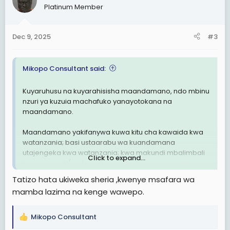
Platinum Member
i
o
n
Dec 9, 2025
#3
s
:
Mikopo Consultant said:
Kuyaruhusu na kuyarahisisha maandamano, ndo mbinu
nzuri ya kuzuia machafuko yanayotokana na
maandamano.
Maandamano yakifanywa kuwa kitu cha kawaida kwa
watanzania; basi ustaarabu wa kuandamana
utajengeka kwa watanzania; kwa makundi mbalimbali
Click to expand...
kwenye jamii (wafanyakazi, wanafunzi, wazee, vijana,
watoto, wastaafu, wafanyabiashara) kuitumia ili kutoa
Tatizo hata ukiweka sheria ,kwenye msafara wa
madukuduku yao.
mamba lazima na kenge wawepo.
Kukiwepo sheria na miongozo, maana yake itaelekeza
maandamano ya kundi fulani (mfano:
Mikopo Consultant
R
wafanyabiashara) kwamba kama yanahusu kodi, basi