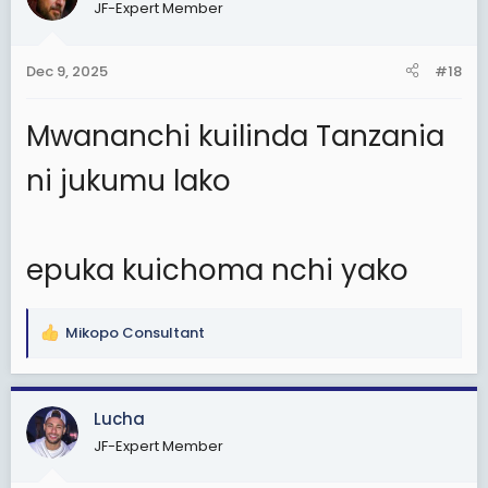
JF-Expert Member
Dec 9, 2025
#18
Mwananchi kuilinda Tanzania
ni jukumu lako
epuka kuichoma nchi yako
Mikopo Consultant
R
e
a
c
Lucha
t
JF-Expert Member
i
o