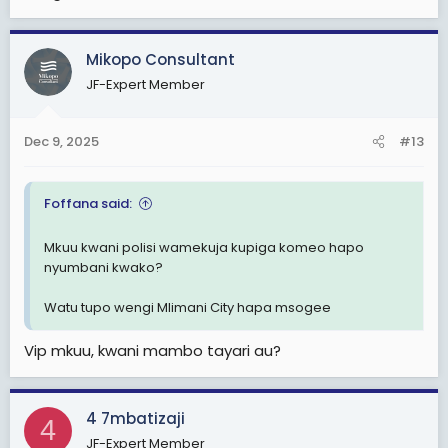
Mikopo Consultant
JF-Expert Member
Dec 9, 2025
#13
Foffana said:
Mkuu kwani polisi wamekuja kupiga komeo hapo
nyumbani kwako?
Watu tupo wengi Mlimani City hapa msogee
Vip mkuu, kwani mambo tayari au?
4 7mbatizaji
4
JF-Expert Member