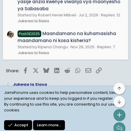
yasije anzia kwenye viwanja vya maonyesho
ya Sabasaba
Started by Robert Heriel Mtibeli
Jul 2, 2026
Replies: 12
Jukwaa la Siasa
Maandamano na kuhamasisha
PostGE2025
maandamano ni kosa kisheria?
Started by Kipenzi Changu
Nov 29, 2025
Replies: 7
Jukwaa la Siasa
Facebook
X
Bluesky
LinkedIn
Reddit
WhatsApp
Email
Link
Share:
Jukwaa la Siasa
Top
JamiiForums uses cookies to help personalise content, tailor
your experience and to keep you logged in if you register.
Bot
Child Protection Policy
Personal Data Protection
By continuing to use this site, you are consenting to our use of
cookies.
Contact us
Terms
Privacy Policy
Help
Accept
Learn more…