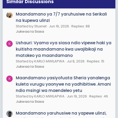
s
Similar Discussions
:
Maandamano ya 7/7 yaruhusiwe na Serikali
na kupewa ulinzi
Started by Stuxnet
Jun 16, 2026
Replies: 88
Jukwaa la Siasa
Ushauri: Vyama vya siasa ndio vipewe haki ya
K
kuitisha maandamano kwa uwajibikaji na
matokeo ya maandamano
Started by KARLO MWILAPWA
Jul 8, 2026
Replies: 15
Jukwaa la Siasa
Maandamano yasiyofuata Sheria yanalenga
K
kuleta vurugu yaonywe na yadhibitiwe. Amani
ndio msingi wa maendeleo yetu
Started by KARLO MWILAPWA
Jun 19, 2026
Replies: 46
Jukwaa la Siasa
Maandamano yaruhusiwe na yapewe ulinzi,