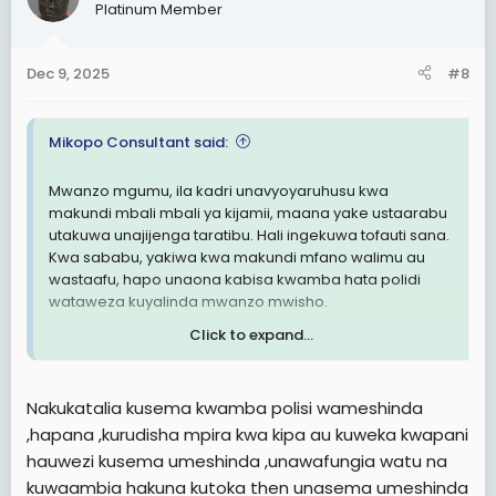
Platinum Member
Dec 9, 2025
#8
Mikopo Consultant said:
Mwanzo mgumu, ila kadri unavyoyaruhusu kwa
makundi mbali mbali ya kijamii, maana yake ustaarabu
utakuwa unajijenga taratibu. Hali ingekuwa tofauti sana.
Kwa sababu, yakiwa kwa makundi mfano walimu au
wastaafu, hapo unaona kabisa kwamba hata polidi
wataweza kuyalinda mwanzo mwisho.
Click to expand...
Style ya kuyazuia kabisa ndo kosa kubwa lililofanywa na
utawala. Hi nchi ikishakuwa na vijana milioni 70 hapo
michache ijayo, hapo ni bomu la hiroshima.
Nakukatalia kusema kwamba polisi wameshinda
,hapana ,kurudisha mpira kwa kipa au kuweka kwapani
Naona watu wanafurahia kwamba leo polisi
wameshinda kuwadhibiti waandamanaji, ila miaka 5
hauwezi kusema umeshinda ,unawafungia watu na
hadi 10 ijayo, hata ukiwa na polisi laki 5 hawataweza
kuwaambia hakuna kutoka then unasema umeshinda