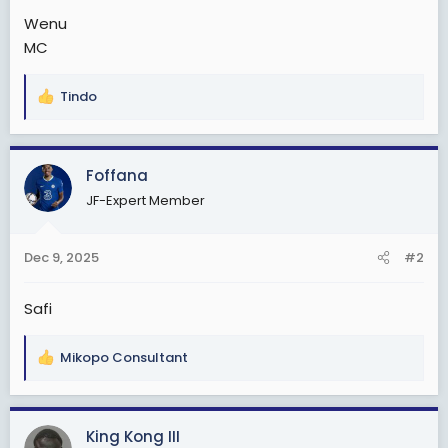
Wenu
MC
Tindo
R
e
a
c
Foffana
t
JF-Expert Member
i
o
n
Dec 9, 2025
#2
s
:
Safi
Mikopo Consultant
R
e
a
c
King Kong III
t