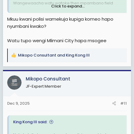
Wangewaacha watu watoke then mpambano field
Click to expand...
hapo ndiyo utafanya conclusion na kwa kifupi hakuna
jeshi lilowahi kushinda zidi ya wananchi wenye
Mkuu kwani polisi wamekuja kupiga komeo hapo
hasira...Utaua 200 lakini waliobaki watakufa na wewe
nyumbani kwako?
ukiwa na bunduki yako mkononi.
Watu tupo wengi Mlimani City hapa msogee
Mikopo Consultant
and
King Kong III
R
e
a
c
Mikopo Consultant
t
JF-Expert Member
i
o
n
Dec 9, 2025
#11
s
:
King Kong III said: