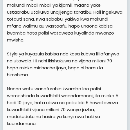
serikali ambazo ni walengwa wa maandamano, kama:
kutoa hasira zao.
makundi mbali mbali ya kijamii, maana yake
TRA, Tume ya Uchaguzi, NECTA, Halmashauri, Tume ya
ustaarabu utakuwa unajijenga taratibu. Hali ingekuwa
Wastaafu n.k kwa sababu sheria itaweka wazi kwamba:
Tunakosea kuona kwamba mtunga katiba alikosea;
tofauti sana. Kwa sababu, yakiwa kwa makundi
viongozi wa taasisi ambazo ni walengwa wa
maandamano ni haki, na ni wajibu, yawekewe sheria
maandamano, wanawajibika kupokea malalamiko ya
mfano walimu au wastaafu, hapo unaona kabisa
rasmi na miongozo.
waandamanaji na kutoa ahadi ya kutatua.
kwamba hata polisi wataweza kuyalinda mwanzo
Wenu
mwisho.
Ikiwa hivo, maandamano yatakuwa ni chanzo kuzuri
MC
cha utatuzi wa kero kwenye makundi mbali mbali ya
Style ya kuyazuia kabisa ndo kosa kubwa lililofanywa
kijamii. Na hii nafikiri ndo maono makuu ya mwandishi
wa katiba ya JMT. Kile kifungu cha kuandamana
na utawala. Hi nchi ikishakuwa na vijana milioni 70
hakikuwekwa pale bahati mbaya.
hapo miaka michache ijayo, hapo ni bomu la
hiroshima.
Mbinu inayotumika sasahivi: ya kuyanajisisha na
kuyaharamisha maandamano, ni kutengeneza bomu la
Naona watu wanafurahia kwamba leo polisi
machafuko makubwa kwa Tanzania ya kesho, na
ikumbukwe kwamba Tanzania ni nchi yenye ongezeko
wameshinda kuwadhibiti waandamanaji, ila miaka 5
la kasi sana la idadi ya watu, maana yake, intensity ya
hadi 10 ijayo, hata ukiwa na polisi laki 5 hawataweza
bomu la machafuko ya maandamano litazidi kuwa
kuwadhibiti vijana milioni 70 wenye jazba,
kubwa kadri muda unavyozidi kusonga mbele. Kwa
madukuduku na hasira ya kunyimwa haki ya
sababu, utajikuta hasira za makundi mbalimbali ya
kuandamana.
kijamii, zinaungana kwa pamoja, ndo sababu utajiuliza
kwa mfano, ni kwanini ofisi za TRA ambazo hazihusiki na