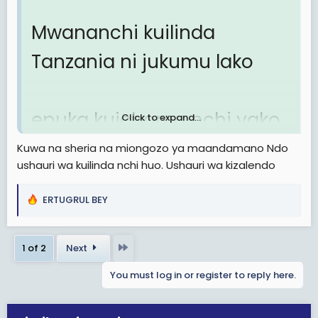
Mwananchi kuilinda
Tanzania ni jukumu lako
epuka kuichoma nchi yako
Click to expand...
Kuwa na sheria na miongozo ya maandamano Ndo
ushauri wa kuilinda nchi huo. Ushauri wa kizalendo
ERTUGRUL BEY
R
e
a
Last
1 of 2
Next
c
t
You must log in or register to reply here.
i
o
n