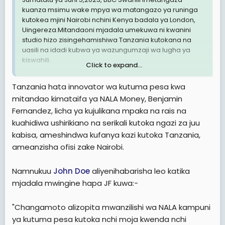
kuanza msimu wake mpya wa matangazo ya runinga
kutokea mjini Nairobi nchini Kenya badala ya London,
Uingereza.Mitandaoni mjadala umekuwa ni kwanini
studio hizo zisingehamishiwa Tanzania kutokana na
uasili na idadi kubwa ya wazungumzaji wa lugha ya
kiswahili.
Click to expand...
Mwanahabari mtanzania Mubelwa Bandio, anayefanya
Tanzania hata innovator wa kutuma pesa kwa
kazi zake nchini Marekani kwa upande wake anasema
mitandao kimataifa ya NALA Money, Benjamin
mazingira ya kuwekeza na kufanya kazi za uanahabari
Fernandez, licha ya kujulikana mpaka na rais na
nchini Tanzania ni magumu na yaliyoandamwa na
urasimu mkubwa kulinganisha na jirani zetu Kenya.
kuahidiwa ushirikiano na serikali kutoka ngazi za juu
kabisa, ameshindwa kufanya kazi kutoka Tanzania,
ameanzisha ofisi zake Nairobi.
Namnukuu
John Doe
aliyenihabarisha leo katika
mjadala mwingine hapa JF kuwa:-
"Changamoto alizopita mwanzilishi wa NALA kampuni
ya kutuma pesa kutoka nchi moja kwenda nchi