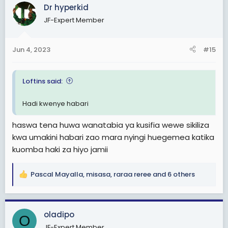
Dr hyperkid
t
i
JF-Expert Member
o
n
s
Jun 4, 2023
#15
:
Loftins said:
Hadi kwenye habari
haswa tena huwa wanatabia ya kusifia wewe sikiliza
kwa umakini habari zao mara nyingi huegemea katika
kuomba haki za hiyo jamii
Pascal Mayalla
,
misasa
,
raraa reree
and 6 others
R
e
a
c
oladipo
O
t
JF-Expert Member