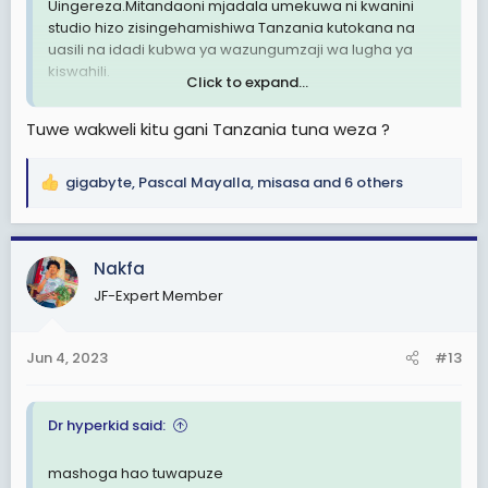
Uingereza.Mitandaoni mjadala umekuwa ni kwanini
studio hizo zisingehamishiwa Tanzania kutokana na
uasili na idadi kubwa ya wazungumzaji wa lugha ya
kiswahili.
Click to expand...
Mwanahabari mtanzania Mubelwa Bandio, anayefanya
Tuwe wakweli kitu gani Tanzania tuna weza ?
kazi zake nchini Marekani kwa upande wake anasema
mazingira ya kuwekeza na kufanya kazi za uanahabari
nchini Tanzania ni magumu na yaliyoandamwa na
gigabyte
,
Pascal Mayalla
,
misasa
and 6 others
R
urasimu mkubwa kulinganisha na jirani zetu Kenya.
e
a
c
Nakfa
t
JF-Expert Member
i
o
n
Jun 4, 2023
#13
s
:
Dr hyperkid said:
mashoga hao tuwapuze