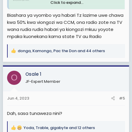
Click to expand...
Mwanahabari mtanzania Mubelwa Bandio, anayefanya
Biashara ya vyombo vya habari Tz lazime uwe chawa
kazi zake nchini Marekani kwa upande wake anasema
kwa 50% kwa viongozi wa CCM, ona radio zote na TV
mazingira ya kuwekeza na kufanya kazi za uanahabari
wana rudia rudia habari ya kiongozi mkuu yoyote
nchini Tanzania ni magumu na yaliyoandamwa na
urasimu mkubwa kulinganisha na jirani zetu Kenya.
mpaka kuonekana kama state TV au Radio
donga
,
Kamongo
,
Pac the Don
and 44 others
R
e
a
c
Osale 1
O
t
JF-Expert Member
i
o
n
Jun 4, 2023
#5
s
:
Dah, sasa tunaweza nini?
Yoda
,
Trable
,
gigabyte
and 12 others
R