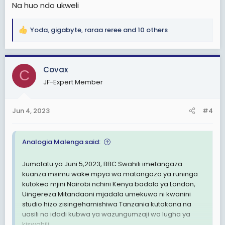
Na huo ndo ukweli
Yoda
,
gigabyte
,
raraa reree
and 10 others
R
e
a
c
Covax
C
t
JF-Expert Member
i
o
n
Jun 4, 2023
#4
s
:
Analogia Malenga said:
Jumatatu ya Juni 5,2023, BBC Swahili imetangaza
kuanza msimu wake mpya wa matangazo ya runinga
kutokea mjini Nairobi nchini Kenya badala ya London,
Uingereza.Mitandaoni mjadala umekuwa ni kwanini
studio hizo zisingehamishiwa Tanzania kutokana na
uasili na idadi kubwa ya wazungumzaji wa lugha ya
kiswahili.