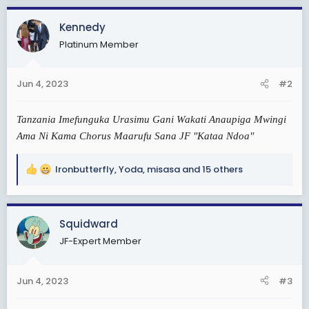
c
Kennedy
t
i
Platinum Member
o
n
s
Jun 4, 2023
#2
:
Tanzania Imefunguka Urasimu Gani Wakati Anaupiga Mwingi
Ama Ni Kama Chorus Maarufu Sana JF "Kataa Ndoa"
Ironbutterfly
,
Yoda
,
misasa
and 15 others
R
e
a
c
Squidward
t
JF-Expert Member
i
o
n
Jun 4, 2023
#3
s
: