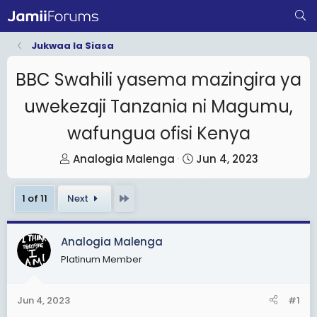
Jukwaa la Siasa
BBC Swahili yasema mazingira ya
uwekezaji Tanzania ni Magumu,
wafungua ofisi Kenya
T
S
Analogia Malenga
Jun 4, 2023
h
t
r
a
Last
1 of 11
Next
e
r
a
t
Analogia Malenga
d
d
Platinum Member
s
a
t
t
a
e
Jun 4, 2023
#1
r