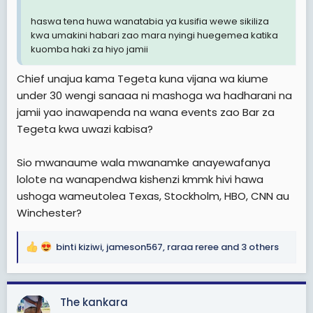
haswa tena huwa wanatabia ya kusifia wewe sikiliza
kwa umakini habari zao mara nyingi huegemea katika
kuomba haki za hiyo jamii
Chief unajua kama Tegeta kuna vijana wa kiume
under 30 wengi sanaaa ni mashoga wa hadharani na
jamii yao inawapenda na wana events zao Bar za
Tegeta kwa uwazi kabisa?
Sio mwanaume wala mwanamke anayewafanya
lolote na wanapendwa kishenzi kmmk hivi hawa
ushoga wameutolea Texas, Stockholm, HBO, CNN au
Winchester?
binti kiziwi
,
jameson567
,
raraa reree
and 3 others
R
e
a
c
The kankara
t