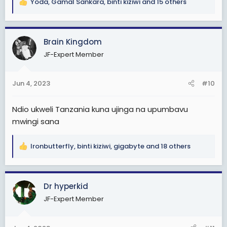
Yoda
,
Gamal Sankara
,
binti kiziwi
and 15 others
R
e
a
c
Brain Kingdom
t
JF-Expert Member
i
o
n
Jun 4, 2023
#10
s
:
Ndio ukweli Tanzania kuna ujinga na upumbavu
mwingi sana
Ironbutterfly
,
binti kiziwi
,
gigabyte
and 18 others
R
e
a
c
Dr hyperkid
t
JF-Expert Member
i
o
n