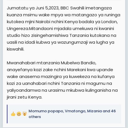
t
Jumatatu ya Juni 5,2023, BBC Swahili imetangaza
e
kuanza msimu wake mpya wa matangazo ya runinga
r
kutokea mjini Nairobi nchini Kenya badala ya London,
Uingereza.Mitandaoni mjadala umekuwa ni kwanini
studio hizo zisingehamishiwa Tanzania kutokana na
uasili na idadi kubwa ya wazungumzaji wa lugha ya
kiswahili.
Mwanahabari mtanzania Mubelwa Bandio,
anayefanya kazi zake nchini Marekani kwa upande
wake anasema mazingira ya kuwekeza na kufanya
kazi za uanahabari nchini Tanzania ni magumu na
yaliyoandamwa na urasimu mkubwa kulinganisha na
jirani zetu Kenya.
Momumo popapo
,
Vmatongo
,
Mizania
and 46
R
others
e
a