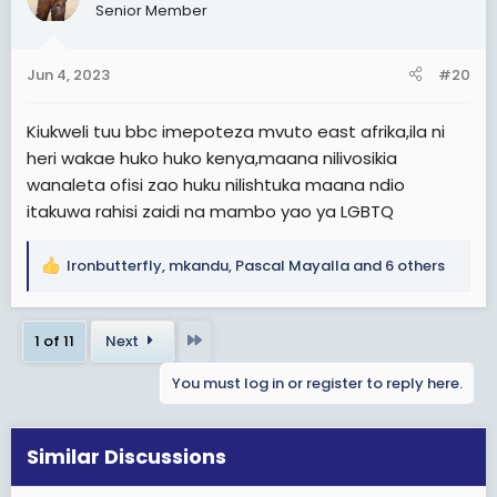
Senior Member
i
o
n
Jun 4, 2023
#20
s
:
Kiukweli tuu bbc imepoteza mvuto east afrika,ila ni
heri wakae huko huko kenya,maana nilivosikia
wanaleta ofisi zao huku nilishtuka maana ndio
itakuwa rahisi zaidi na mambo yao ya LGBTQ
Ironbutterfly
,
mkandu
,
Pascal Mayalla
and 6 others
R
e
a
Last
1 of 11
Next
c
t
You must log in or register to reply here.
i
o
n
s
Similar Discussions
: