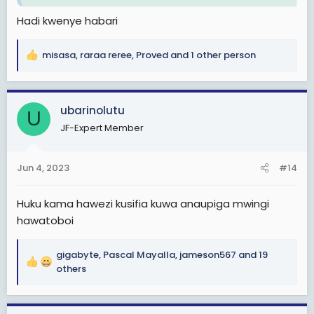
Hadi kwenye habari
misasa
,
raraa reree
,
Proved
and 1 other person
R
e
a
c
ubarinolutu
U
t
JF-Expert Member
i
o
n
Jun 4, 2023
#14
s
:
Huku kama hawezi kusifia kuwa anaupiga mwingi
hawatoboi
gigabyte
,
Pascal Mayalla
,
jameson567
and 19
R
others
e
a
c