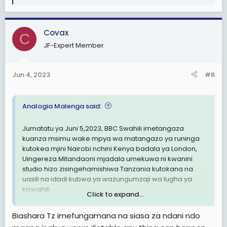
e
a
c
Covax
C
t
JF-Expert Member
i
o
n
Jun 4, 2023
#6
s
:
Analogia Malenga said:
Jumatatu ya Juni 5,2023, BBC Swahili imetangaza
kuanza msimu wake mpya wa matangazo ya runinga
kutokea mjini Nairobi nchini Kenya badala ya London,
Uingereza.Mitandaoni mjadala umekuwa ni kwanini
studio hizo zisingehamishiwa Tanzania kutokana na
uasili na idadi kubwa ya wazungumzaji wa lugha ya
kiswahili.
Click to expand...
Mwanahabari mtanzania Mubelwa Bandio, anayefanya
Biashara Tz imefungamana na siasa za ndani ndo
kazi zake nchini Marekani kwa upande wake anasema