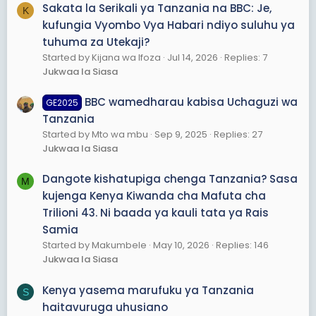
Sakata la Serikali ya Tanzania na BBC: Je,
K
kufungia Vyombo Vya Habari ndiyo suluhu ya
tuhuma za Utekaji?
Started by Kijana wa Ifoza
Jul 14, 2026
Replies: 7
Jukwaa la Siasa
BBC wamedharau kabisa Uchaguzi wa
GE2025
Tanzania
Started by Mto wa mbu
Sep 9, 2025
Replies: 27
Jukwaa la Siasa
Dangote kishatupiga chenga Tanzania? Sasa
M
kujenga Kenya Kiwanda cha Mafuta cha
Trilioni 43. Ni baada ya kauli tata ya Rais
Samia
Started by Makumbele
May 10, 2026
Replies: 146
Jukwaa la Siasa
Kenya yasema marufuku ya Tanzania
S
haitavuruga uhusiano