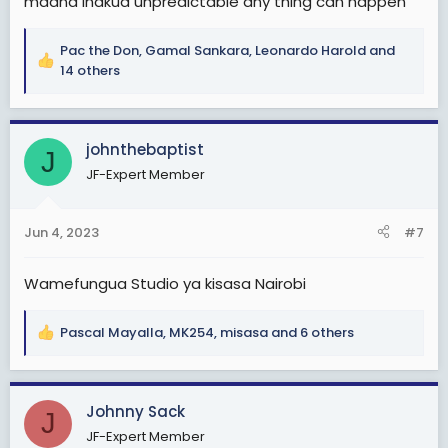
maana inakua unpredictable any thing can happen
mazingira ya kuwekeza na kufanya kazi za uanahabari
nchini Tanzania ni magumu na yaliyoandamwa na
urasimu mkubwa kulinganisha na jirani zetu Kenya.
Pac the Don
,
Gamal Sankara
,
Leonardo Harold
and
R
14 others
e
a
c
johnthebaptist
t
J
i
JF-Expert Member
o
n
s
Jun 4, 2023
#7
:
Wamefungua Studio ya kisasa Nairobi
Pascal Mayalla
,
MK254
,
misasa
and 6 others
R
e
a
c
Johnny Sack
J
t
JF-Expert Member
i