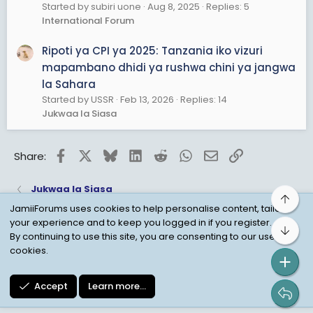
Started by subiri uone
Aug 8, 2025
Replies: 5
International Forum
Ripoti ya CPI ya 2025: Tanzania iko vizuri
mapambano dhidi ya rushwa chini ya jangwa
la Sahara
Started by USSR
Feb 13, 2026
Replies: 14
Jukwaa la Siasa
Facebook
X
Bluesky
LinkedIn
Reddit
WhatsApp
Email
Link
Share:
Jukwaa la Siasa
Top
JamiiForums uses cookies to help personalise content, tailor
your experience and to keep you logged in if you register.
Bot
Child Protection Policy
Personal Data Protection
By continuing to use this site, you are consenting to our use of
cookies.
Contact us
Terms
Privacy Policy
Help
Accept
Learn more…