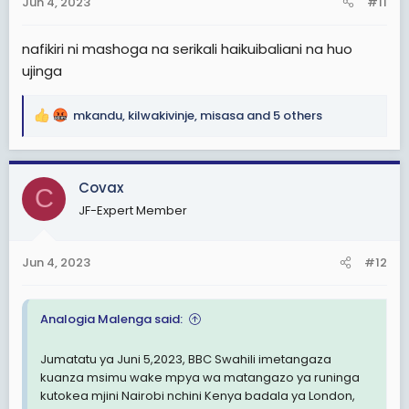
Jun 4, 2023
#11
s
:
nafikiri ni mashoga na serikali haikuibaliani na huo
ujinga
mkandu
,
kilwakivinje
,
misasa
and 5 others
R
e
a
c
Covax
C
t
JF-Expert Member
i
o
n
Jun 4, 2023
#12
s
:
Analogia Malenga said:
Jumatatu ya Juni 5,2023, BBC Swahili imetangaza
kuanza msimu wake mpya wa matangazo ya runinga
kutokea mjini Nairobi nchini Kenya badala ya London,