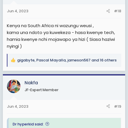
o
n
Jun 4, 2023
#18
s
:
Kenya na South Africa ni wazungu weusi ,
kama una ndoto ya kuwekeza - hasa kwenye tech,
hamia kwenye nchi mojawapo ya hizi ( Siasa haziwi
nyingi )
gigabyte
,
Pascal Mayalla
,
jameson567
and 16 others
R
e
a
c
Nakfa
t
JF-Expert Member
i
o
n
Jun 4, 2023
#19
s
:
Dr hyperkid said: