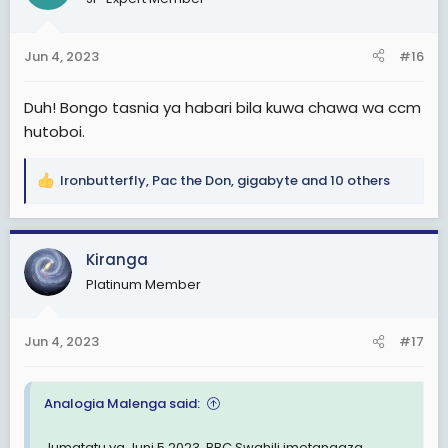
i
o
n
Jun 4, 2023
#16
s
:
Duh! Bongo tasnia ya habari bila kuwa chawa wa ccm
hutoboi.
Ironbutterfly
,
Pac the Don
,
gigabyte
and 10 others
R
e
a
c
Kiranga
t
Platinum Member
i
o
n
Jun 4, 2023
#17
s
:
Analogia Malenga said:
Jumatatu ya Juni 5,2023, BBC Swahili imetangaza