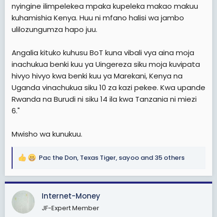
nyingine ilimpelekea mpaka kupeleka makao makuu
kuhamishia Kenya. Huu ni mfano halisi wa jambo
ulilozungumza hapo juu.
Angalia kituko kuhusu BoT kuna vibali vya aina moja
inachukua benki kuu ya Uingereza siku moja kuvipata
hivyo hivyo kwa benki kuu ya Marekani, Kenya na
Uganda vinachukua siku 10 za kazi pekee. Kwa upande
Rwanda na Burudi ni siku 14 ila kwa Tanzania ni miezi
6."
Mwisho wa kunukuu.
Pac the Don
,
Texas Tiger
,
sayoo
and 35 others
R
e
a
c
Internet-Money
t
JF-Expert Member
i