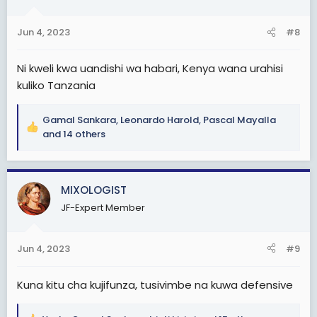
o
n
Jun 4, 2023
#8
s
:
Ni kweli kwa uandishi wa habari, Kenya wana urahisi
kuliko Tanzania
Gamal Sankara
,
Leonardo Harold
,
Pascal Mayalla
R
and 14 others
e
a
c
MIXOLOGIST
t
i
JF-Expert Member
o
n
s
Jun 4, 2023
#9
:
Kuna kitu cha kujifunza, tusivimbe na kuwa defensive