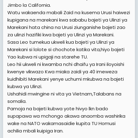
Jimbo la California.
Watu wakaenda mabali Zaid na kusema Urusi haiwezi
kupigana na marekani kwa sababu bajeti ya Ulinzi ya
Marekani hata china na Urusi ziunganishe bajeti zao
za ulinzi hazifiki kwa bajeti ya Ulinzi ya Marekani.
Sasa Leo tumekua ukweli kua bajeti ya Ulinzi ya
Marekani si lolote si chochote katika vita,hiyo bajeti
Yao kubwa ni upigaji na starehe TU.
Leo hii ukweli ni kwamba nchi dhaifu ya Irani iloyoishi
kwenye vikwazo Kwa miaka zaidi ya 40 imeweza
kuidhibiti Marekani yenye uchumi mkubwa na bajeti
kubwa ya Ulinzi.
Ushahidi mwingine ni vita ya Vietnam,Talabans na
somalia.
Pamoja na bajeti kubwa yote hivyo lkn bado
supapawa wa mchongo akawa anaomba washirika
wake na NATO wakamasaidie kupita TU Homusi
achilia mbali kuipiga Iran.