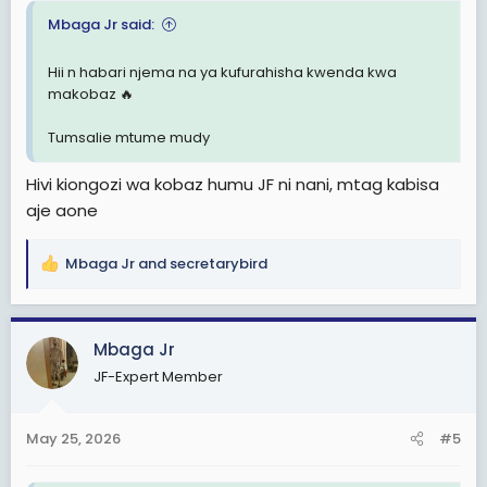
Mbaga Jr said:
Hii n habari njema na ya kufurahisha kwenda kwa
makobaz 🔥
Tumsalie mtume mudy
Hivi kiongozi wa kobaz humu JF ni nani, mtag kabisa
aje aone
Mbaga Jr
and
secretarybird
R
e
a
c
Mbaga Jr
t
JF-Expert Member
i
o
n
May 25, 2026
#5
s
: