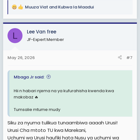
Muuza Viat
and
Kubwa la Maadui
R
e
a
c
Lee Van free
L
t
JF-Expert Member
i
o
n
May 26, 2026
#7
s
:
Mbaga Jr said:
Hii n habari njema na ya kufurahisha kwenda kwa
makobaz 🔥
Tumsalie mtume mudy
Siku za nyuma tulikua tunaambiwa aaaah Urusi!
Urusi Cha mtoto TU kwa Marekani,
Uchumi wa Urusi haufiki hata Nusu ya uchumi wa