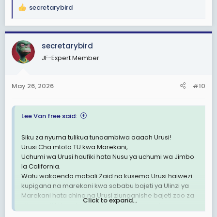
secretarybird
R
e
a
c
secretarybird
t
JF-Expert Member
i
o
n
May 26, 2026
#10
s
:
Lee Van free said:
Siku za nyuma tulikua tunaambiwa aaaah Urusi!
Urusi Cha mtoto TU kwa Marekani,
Uchumi wa Urusi haufiki hata Nusu ya uchumi wa Jimbo
la California.
Watu wakaenda mabali Zaid na kusema Urusi haiwezi
kupigana na marekani kwa sababu bajeti ya Ulinzi ya
Marekani hata china na Urusi ziunganishe bajeti zao za
Click to expand...
ulinzi hazifiki kwa bajeti ya Ulinzi ya Marekani.
Sasa Leo tumekua ukweli kua bajeti ya Ulinzi ya