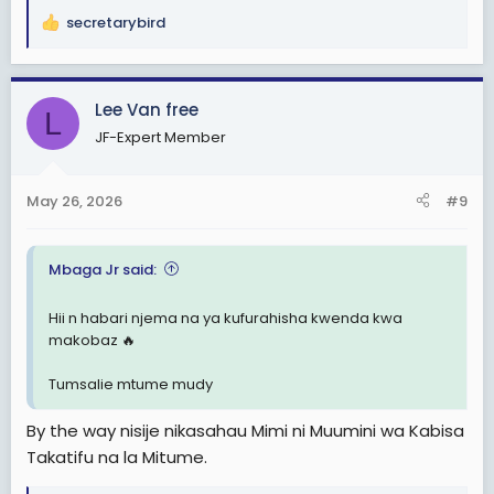
secretarybird
R
e
a
c
Lee Van free
L
t
JF-Expert Member
i
o
n
May 26, 2026
#9
s
:
Mbaga Jr said:
Hii n habari njema na ya kufurahisha kwenda kwa
makobaz 🔥
Tumsalie mtume mudy
By the way nisije nikasahau Mimi ni Muumini wa Kabisa
Takatifu na la Mitume.