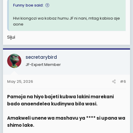
Funny boe said:
Hivi kiongozi wa kobaz humu JF ni nani, mtag kabisa aje
aone
Sijui
secretarybird
JF-Expert Member
May 25, 2026
#6
Pamoja na hiyo bajeti kubwa lakini marekani
bado anaendelea kudinywa bila wasi.
Amakweli unene wa mashavu ya **** si upana wa
shimo lake.