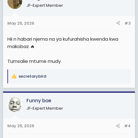
JF-Expert Member
May 25, 2026
#3
Hii n habari njema na ya kufurahisha kwenda kwa
makobaz 🔥
Tumsalie mtume mudy
secretarybird
R
e
a
c
Funny boe
t
JF-Expert Member
i
o
n
May 25, 2026
#4
s
: