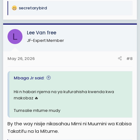
secretarybird
R
e
a
c
Lee Van free
L
t
JF-Expert Member
i
o
n
May 26, 2026
#8
s
:
Mbaga Jr said:
Hii n habari njema na ya kufurahisha kwenda kwa
makobaz 🔥
Tumsalie mtume mudy
By the way nisije nikasahau Mimi ni Muumini wa Kabisa
Takatifu na la Mitume.