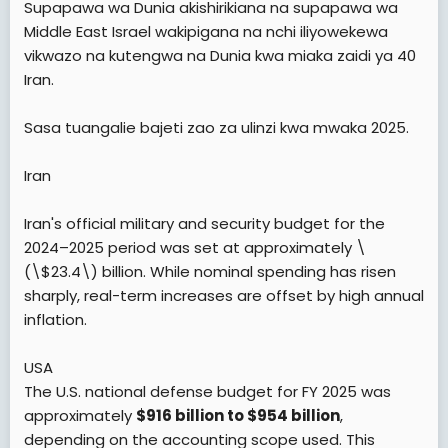
Supapawa wa Dunia akishirikiana na supapawa wa
t
Middle East Israel wakipigana na nchi iliyowekewa
e
vikwazo na kutengwa na Dunia kwa miaka zaidi ya 40
r
Iran.
Sasa tuangalie bajeti zao za ulinzi kwa mwaka 2025.
Iran
Iran's official military and security budget for the
2024–2025 period was set at approximately \
(\$23.4\) billion. While nominal spending has risen
sharply, real-term increases are offset by high annual
inflation.
USA
The U.S. national defense budget for FY 2025 was
approximately
$916 billion to $954 billion
,
depending on the accounting scope used. This