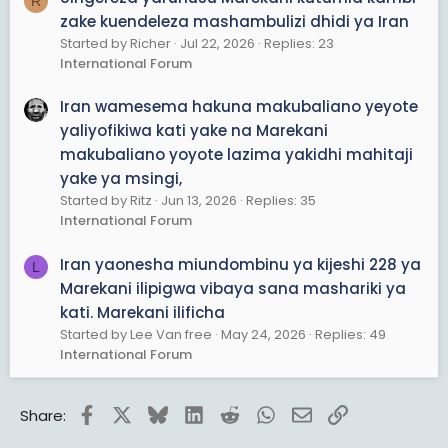
R
zake kuendeleza mashambulizi dhidi ya Iran
Started by Richer
Jul 22, 2026
Replies: 23
International Forum
Iran wamesema hakuna makubaliano yeyote
yaliyofikiwa kati yake na Marekani
makubaliano yoyote lazima yakidhi mahitaji
yake ya msingi,
Started by Ritz
Jun 13, 2026
Replies: 35
International Forum
Iran yaonesha miundombinu ya kijeshi 228 ya
L
Marekani ilipigwa vibaya sana mashariki ya
kati. Marekani ilificha
Started by Lee Van free
May 24, 2026
Replies: 49
International Forum
Facebook
X
Bluesky
LinkedIn
Reddit
WhatsApp
Email
Link
Share: