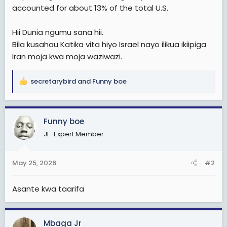
accounted for about 13% of the total U.S.
Hii Dunia ngumu sana hii.
Bila kusahau Katika vita hiyo Israel nayo ilikua ikiipiga
Iran moja kwa moja waziwazi.
secretarybird
and
Funny boe
R
e
a
c
Funny boe
t
JF-Expert Member
i
o
n
May 25, 2026
#2
s
:
Asante kwa taarifa
Mbaga Jr