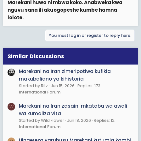
Marekani huwa ni mbwa koko. Anabweka kwa
Marekani si lolote si chochote katika vita,hiyo bajeti Yao
nguvu sana ili akuogopeshe kumbe hamna
kubwa ni upigaji na starehe TU.
lolote.
Leo hii ukweli ni kwamba nchi dhaifu ya Irani iloyoishi
kwenye vikwazo Kwa miaka zaidi ya 40 imeweza
kuidhibiti Marekani yenye uchumi mkubwa na bajeti
You must log in or register to reply here.
kubwa ya Ulinzi.
Ushahidi mwingine ni vita ya Vietnam,Talabans na
somalia.
Pamoja na bajeti kubwa yote hivyo lkn bado supapawa
Similar Discussions
wa mchongo akawa anaomba washirika wake na
NATO wakamasaidie kupita TU Homusi achilia mbali
Marekani na Iran zimeripotiwa kufikia
kuipiga Iran.
makubaliano ya kihistoria
Started by Ritz
Jun 15, 2026
Replies: 173
International Forum
Marekani na Iran zasaini mkataba wa awali
W
wa kumaliza vita
Started by Wild Flower
Jun 18, 2026
Replies: 12
International Forum
Uingereza yaruhusu Marekani kutumia kambi