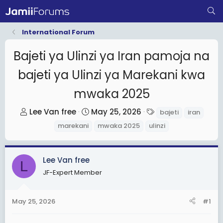
International Forum
Bajeti ya Ulinzi ya Iran pamoja na
bajeti ya Ulinzi ya Marekani kwa
mwaka 2025
T
S
T
Lee Van free
May 25, 2026
bajeti
iran
h
t
a
marekani
mwaka 2025
ulinzi
r
a
g
e
r
s
a
t
Lee Van free
L
d
d
JF-Expert Member
s
a
t
t
May 25, 2026
#1
a
e
r