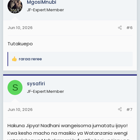
MgosiMnubi
t
JF-Expert Member
i
o
n
Jun 10, 2026
#6
s
:
Tutakuepo
raraa reree
R
e
a
c
sysafiri
S
t
JF-Expert Member
i
o
n
Jun 10, 2026
#7
s
:
Hakuna Jipya! Nadhani wangeisoma jumatatu ijayo!
Kwa kesho macho na masikio ya Watanzania wengi