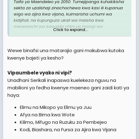
Taifa ya Maendeleo ya 2050. Tumejipanga kuhakikisha
sekta za uzalishaji zinachochewa kwa kasi ili kupanua
wigo wa ajira kwa vijana, kuimarisha uchumi wa
kidijitali, na kupunguza ukali wa maisha kwa
mwananchi wa kawaida chini ya msingi wa
Click to expand...
kujitegemea zaidi."
Wewe binafsi una matarajio gani makubwa kutoka
kwenye bajeti ya kesho?
Vipaumbele vyako ni vipi?
Unadhani Serikali inapaswa kuelekeza nguvu na
mabilioni ya fedha kwenye maeneo gani zaidi kati ya
haya:
Elimu na Mikopo ya Elimu ya Juu
Afya na Bima kwa Wote
Kilimo, Mifugo na Ruzuku za Pembejeo
Kodi, Biashara, na Fursa za Ajira kwa Vijana