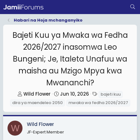
Habari na Hoja mchanganyiko
Bajeti Kuu ya Mwaka wa Fedha
2026/2027 inasomwa Leo
Bungeni; Je, Italeta Unafuu wa
maisha au Mzigo Mpya kwa
Mwananchi?
T
S
T
Wild Flower
Jun 10, 2026
bajeti kuu
h
t
a
dira ya maendeleo 2050
mwaka wa fedha 2026/2027
r
a
g
e
r
s
a
t
Wild Flower
W
d
d
JF-Expert Member
s
a