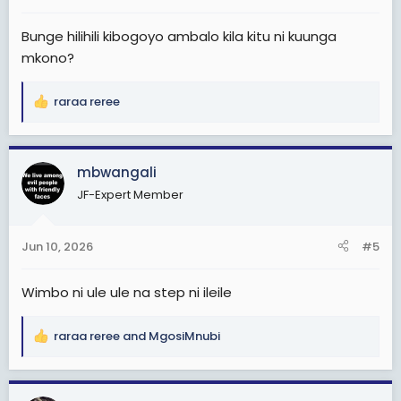
:
Bunge hilihili kibogoyo ambalo kila kitu ni kuunga
mkono?
raraa reree
R
e
a
c
mbwangali
t
JF-Expert Member
i
o
n
Jun 10, 2026
#5
s
:
Wimbo ni ule ule na step ni ileile
raraa reree
and
MgosiMnubi
R
e
a
c