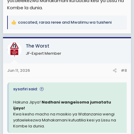
yataelekezwa Mahakamani kufuatilia kesi ya Lissu na
Kombe la dunia.
coscated
,
raraa reree
and
Mwalimu wa tuisheni
R
e
a
c
The Worst
t
JF-Expert Member
i
o
n
Jun 11, 2026
#8
s
:
sysafiri said:
Hakuna Jipya!
Nadhani wangeisoma jumatatu
ijayo!
Kwa kesho macho na masikio ya Watanzania wengi
yataelekezwa Mahakamani kufuatilia kesi ya Lissu na
Kombe la dunia.