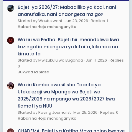
Bajeti ya 2026/27: Mabadiliko ya Kodi, nani
ananufaika, nani anaongeza mzigo?
Started by Waufukweni
Jun 23, 2026
Replies: 1
Habari na Hoja mchanganyiko
Waziri wa Fedha: Bajeti hii imeandaliwa kwa
M
kuzingatia miongozo ya kitaifa, kikanda na
kimataifa
Started by Mwizukulu wa Buganda
Jun 11, 2026
Replies:
0
Jukwaa la Siasa
Waziri Kombo awasilisha Taarifa ya
Utekelezaji wa Mpango wa Bajeti wa
2025/2026 na mpango wa 2026/2027 kwa
Kamati ya NUU
Started by Roving Journalist
Mar 25, 2026
Replies: 0
Habari na Hoja mchanganyiko
CHADEMA: Bajeti ya Katiba Mpya haipo kwenye
W