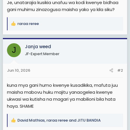
Je, unatarajia kusikia unafuu wa kodi kwenye bidhaa
gani muhimu zinazogusa maisha yako ya kila siku?
raraa reree
R
e
a
c
Janja weed
J
t
JF-Expert Member
i
o
n
Jun 10, 2026
#2
s
:
kuna mya gani humo kwenye kusadikika, mafuta juu
maisha mabovu huku majitu yanaogelea kwenye
ukwasi wa kutisha na magari ya mabilioni bila hata
haya. SHAME
David Mathias
,
raraa reree
and
JITU BANDIA
R
e