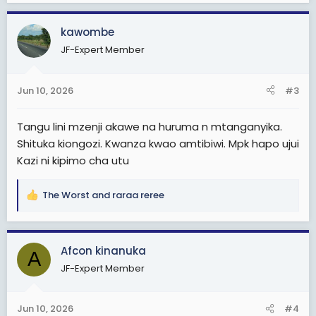
a
c
kawombe
t
JF-Expert Member
i
o
n
Jun 10, 2026
#3
s
:
Tangu lini mzenji akawe na huruma n mtanganyika.
Shituka kiongozi. Kwanza kwao amtibiwi. Mpk hapo ujui
Kazi ni kipimo cha utu
The Worst
and
raraa reree
R
e
a
c
Afcon kinanuka
A
t
JF-Expert Member
i
o
n
Jun 10, 2026
#4
s