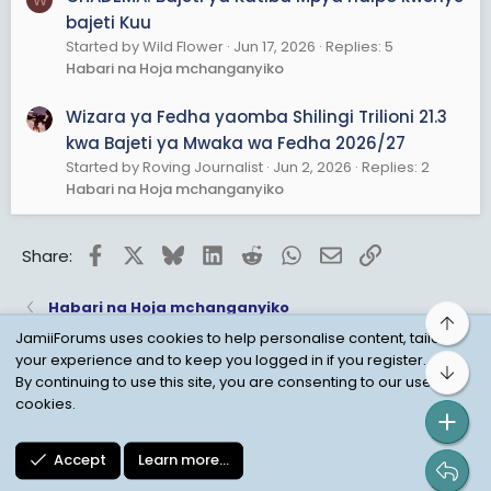
bajeti Kuu
Started by Wild Flower
Jun 17, 2026
Replies: 5
Habari na Hoja mchanganyiko
Wizara ya Fedha yaomba Shilingi Trilioni 21.3
kwa Bajeti ya Mwaka wa Fedha 2026/27
Started by Roving Journalist
Jun 2, 2026
Replies: 2
Habari na Hoja mchanganyiko
Facebook
X
Bluesky
LinkedIn
Reddit
WhatsApp
Email
Link
Share:
Habari na Hoja mchanganyiko
Top
JamiiForums uses cookies to help personalise content, tailor
your experience and to keep you logged in if you register.
Bot
Child Protection Policy
Personal Data Protection
By continuing to use this site, you are consenting to our use of
cookies.
Contact us
Terms
Privacy Policy
Help
Accept
Learn more…