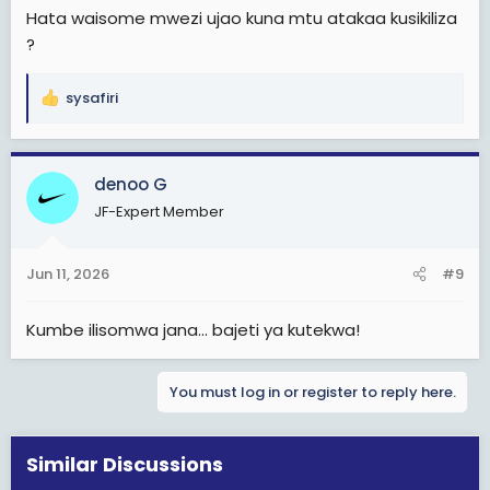
Hata waisome mwezi ujao kuna mtu atakaa kusikiliza
?
sysafiri
R
e
a
c
denoo G
t
JF-Expert Member
i
o
n
Jun 11, 2026
#9
s
:
Kumbe ilisomwa jana... bajeti ya kutekwa!
You must log in or register to reply here.
Similar Discussions