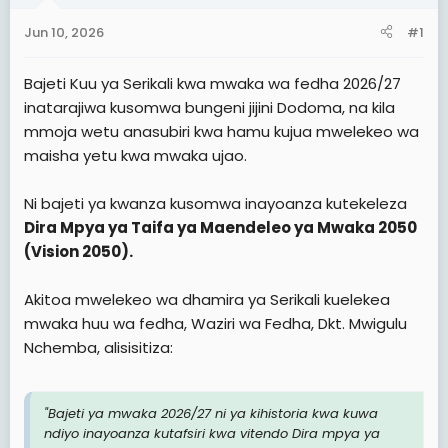
t
t
Jun 10, 2026
#1
a
e
r
Bajeti Kuu ya Serikali kwa mwaka wa fedha 2026/27
t
inatarajiwa kusomwa bungeni jijini Dodoma, na kila
e
mmoja wetu anasubiri kwa hamu kujua mwelekeo wa
r
maisha yetu kwa mwaka ujao.
Ni bajeti ya kwanza kusomwa inayoanza kutekeleza
Dira Mpya ya Taifa ya Maendeleo ya Mwaka 2050
(Vision 2050).
Akitoa mwelekeo wa dhamira ya Serikali kuelekea
mwaka huu wa fedha, Waziri wa Fedha, Dkt. Mwigulu
Nchemba, alisisitiza:
"Bajeti ya mwaka 2026/27 ni ya kihistoria kwa kuwa
ndiyo inayoanza kutafsiri kwa vitendo Dira mpya ya